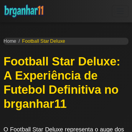
Home
Football Star Deluxe
Football Star Deluxe:
A Experiência de
Futebol Definitiva no
brganhar11
O Football Star Deluxe representa o auge dos