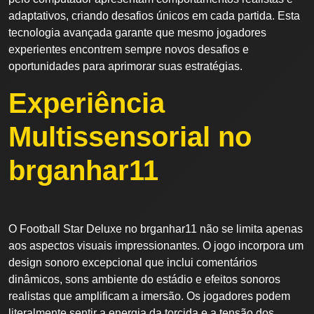
adaptativos, criando desafios únicos em cada partida. Esta
tecnologia avançada garante que mesmo jogadores
experientes encontrem sempre novos desafios e
oportunidades para aprimorar suas estratégias.
Experiência
Multissensorial no
brganhar11
O Football Star Deluxe no brganhar11 não se limita apenas
aos aspectos visuais impressionantes. O jogo incorpora um
design sonoro excepcional que inclui comentários
dinâmicos, sons ambiente do estádio e efeitos sonoros
realistas que amplificam a imersão. Os jogadores podem
literalmente sentir a energia da torcida e a tensão dos